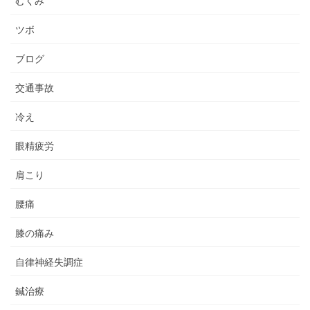
むくみ
ツボ
ブログ
交通事故
冷え
眼精疲労
肩こり
腰痛
膝の痛み
自律神経失調症
鍼治療