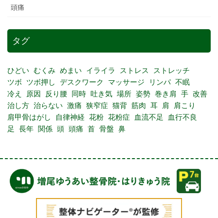
頭痛
タグ
ひどい
むくみ
めまい
イライラ
ストレス
ストレッチ
ツボ
ツボ押し
デスクワーク
マッサージ
リンパ
不眠
冷え
原因
反り腰
同時
吐き気
場所
姿勢
巻き肩
手
改善
治し方
治らない
激痛
狭窄症
猫背
筋肉
耳
肩
肩こり
肩甲骨はがし
自律神経
花粉
花粉症
血流不足
血行不良
足
長年
関係
頭
頭痛
首
骨盤
鼻