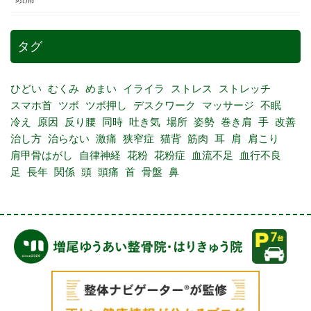
タグ
ひどい
むくみ
めまい
イライラ
ストレス
ストレッチ
スマホ首
ツボ
ツボ押し
デスクワーク
マッサージ
不眠
冷え
原因
反り腰
同時
吐き気
場所
姿勢
巻き肩
手
改善
治し方
治らない
激痛
狭窄症
猫背
筋肉
耳
肩
肩こり
肩甲骨はがし
自律神経
花粉
花粉症
血流不足
血行不良
足
長年
関係
頭
頭痛
首
骨盤
鼻