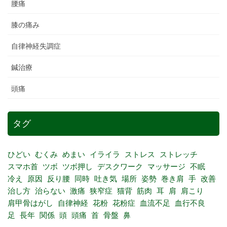
腰痛
膝の痛み
自律神経失調症
鍼治療
頭痛
タグ
ひどい
むくみ
めまい
イライラ
ストレス
ストレッチ
スマホ首
ツボ
ツボ押し
デスクワーク
マッサージ
不眠
冷え
原因
反り腰
同時
吐き気
場所
姿勢
巻き肩
手
改善
治し方
治らない
激痛
狭窄症
猫背
筋肉
耳
肩
肩こり
肩甲骨はがし
自律神経
花粉
花粉症
血流不足
血行不良
足
長年
関係
頭
頭痛
首
骨盤
鼻