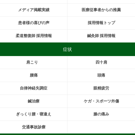
メディア掲載実績
医療従事者からの推薦
患者様の喜びの声
採用情報トップ
柔道整復師 採用情報
鍼灸師 採用情報
症状
肩こり
四十肩
腰痛
頭痛
自律神経失調症
眼精疲労
鍼治療
ケガ・スポーツ外傷
ぎっくり腰・寝違え
膝の痛み
交通事故診療