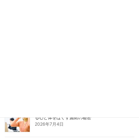
むくみと腰痛は整骨院で改善！原因から解消法ま
でプロが徹底解説
2026年7月12日
不眠を解消する魔法のツボとは？整骨院が教える
快眠のためのセルフケア術
2026年7月9日
自律神経を整えるツボとは？整骨院が教える不調
を改善するセルフケア術
2026年7月7日
なぜストレスにツボが効くのか？整骨院が解説す
る心と体をほぐす施術の秘密
2026年7月4日