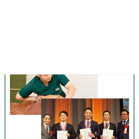
5
理由
選ばれる
つの
医療オリンピックC-1の日本チャンピオン
監修店
ツラい痛みや不調もスッキリ改善