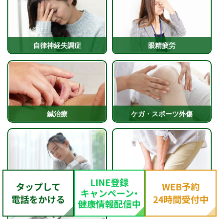
自律神経失調症
眼精疲労
鍼治療
ケガ・スポーツ外傷
ぎっくり腰・寝違え
膝の痛み