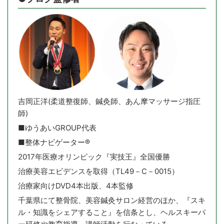
吉岡正洋(柔道整復師、鍼灸師、あん摩マッサージ指圧
師)
■ゆうあいGROUP代表
■整体ナビゲーター®️
2017年医療オリンピック『実技王』全国優勝
治療美容エビデンスを取得（TL49－C－0015）
治療家向けDVD4本出版、4本監修
千葉県にて整骨院、美容鍼灸サロン経営のほか、『スキ
ル・知識をシェアすること』を信条とし、ヘルスキーパ