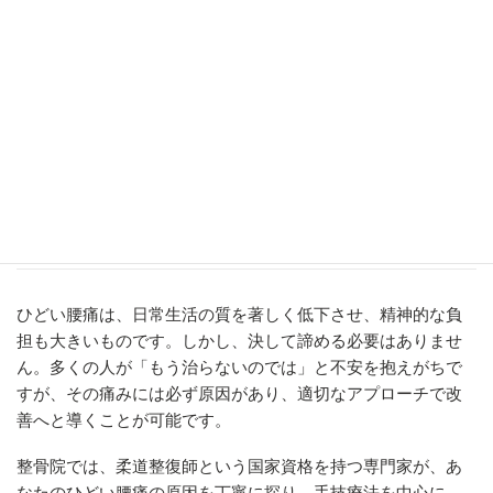
腰痛に強い体づくりを継続できます。
これにより、
痛みに悩まされない健康的な毎日を取り戻し、
活動的な生活を長く維持することが期待できます。
整骨院
は、あなたのひどい腰痛を過去のものとし、未来の健康をサ
ポートする場所となるでしょう。
6. まとめ
ひどい腰痛は、日常生活の質を著しく低下させ、精神的な負
担も大きいものです。しかし、決して諦める必要はありませ
ん。多くの人が「もう治らないのでは」と不安を抱えがちで
すが、その痛みには必ず原因があり、適切なアプローチで改
善へと導くことが可能です。
整骨院では、柔道整復師という国家資格を持つ専門家が、あ
なたのひどい腰痛の原因を丁寧に探り、手技療法を中心に、