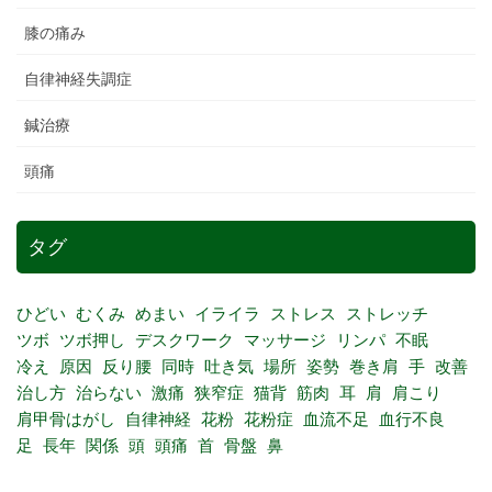
膝の痛み
自律神経失調症
鍼治療
頭痛
タグ
ひどい
むくみ
めまい
イライラ
ストレス
ストレッチ
ツボ
ツボ押し
デスクワーク
マッサージ
リンパ
不眠
冷え
原因
反り腰
同時
吐き気
場所
姿勢
巻き肩
手
改善
治し方
治らない
激痛
狭窄症
猫背
筋肉
耳
肩
肩こり
肩甲骨はがし
自律神経
花粉
花粉症
血流不足
血行不良
足
長年
関係
頭
頭痛
首
骨盤
鼻