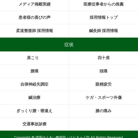
メディア掲載実績
医療従事者からの推薦
患者様の喜びの声
採用情報トップ
柔道整復師 採用情報
鍼灸師 採用情報
症状
肩こり
四十肩
腰痛
頭痛
自律神経失調症
眼精疲労
鍼治療
ケガ・スポーツ外傷
ぎっくり腰・寝違え
膝の痛み
交通事故診療
Copyright © 増尾ゆうあい整骨院・はりきゅう院 All Rights Reserved.