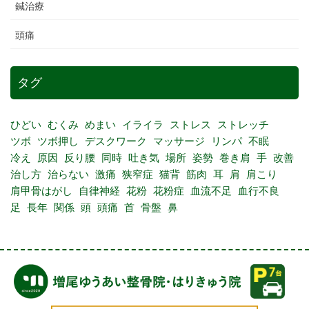
鍼治療
頭痛
タグ
ひどい
むくみ
めまい
イライラ
ストレス
ストレッチ
ツボ
ツボ押し
デスクワーク
マッサージ
リンパ
不眠
冷え
原因
反り腰
同時
吐き気
場所
姿勢
巻き肩
手
改善
治し方
治らない
激痛
狭窄症
猫背
筋肉
耳
肩
肩こり
肩甲骨はがし
自律神経
花粉
花粉症
血流不足
血行不良
足
長年
関係
頭
頭痛
首
骨盤
鼻