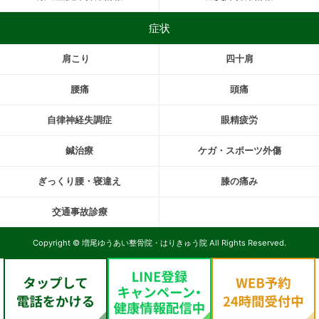
症状
肩こり
四十肩
腰痛
頭痛
自律神経失調症
眼精疲労
鍼治療
ケガ・スポーツ外傷
ぎっくり腰・寝違え
膝の痛み
交通事故診療
Copyright © 増尾ゆうあい整骨院・はりきゅう院 All Rights Reserved.