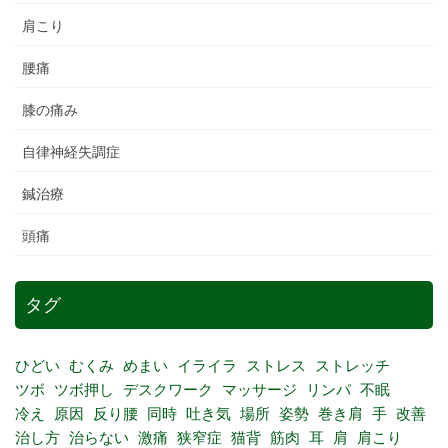
肩こり
腰痛
膝の痛み
自律神経失調症
鍼治療
頭痛
タグ
ひどい
むくみ
めまい
イライラ
ストレス
ストレッチ
ツボ
ツボ押し
デスクワーク
マッサージ
リンパ
不眠
冷え
原因
反り腰
同時
吐き気
場所
姿勢
巻き肩
手
改善
治し方
治らない
激痛
狭窄症
猫背
筋肉
耳
肩
肩こり