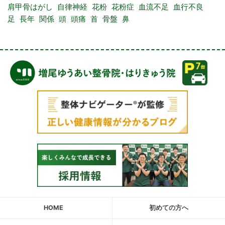
肩甲骨はがし
自律神経
花粉
花粉症
血流不足
血行不良
足
長年
関係
頭
頭痛
首
骨盤
鼻
HOME
初めての方へ